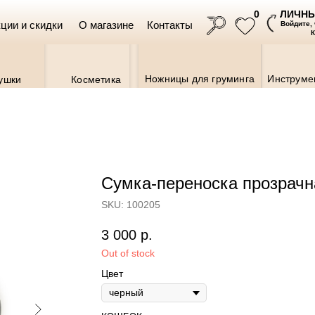
ЛИЧНЫ
0
ции и скидки
О магазине
Контакты
Войдите,
Ножницы для груминга
Инструме
ушки
Косметика
Сумка-переноска прозрачн
SKU:
100205
Ветаптека
3 000
р.
Out of stock
Цвет