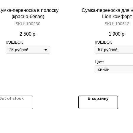
умка-переноска в полоску
Сумка-переноска для 
(красно-белая)
Lion комфорт
Content Oriented Web
SKU:
100230
SKU:
100512
nd landing pages, as well as photo stories, blogs, lookbooks, and all ot
2 500
р.
1 900
р.
КЭШБЭК
КЭШБЭК
Цвет
Out of stock
В корзину
Игрушки
Ножницы
Одежда
Ошейники и поводки
Прямые
Комбинезоны
Домики и лежанки
Финишны
Пальто и пуховики