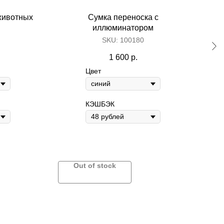
животных
Сумка переноска с
иллюминатором
SKU:
100180
her kinds of content oriented projects.
1 600
р.
Цвет
КЭШБЭК
Out of stock
Расчески
Пуходерки
е
Когтерезки