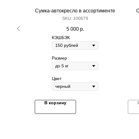
Сумка-автокресло в ассортименте
С
SKU:
100679
5 000
р.
Make great presentations, longreads, a
КЭШБЭК
Размер
Цвет
В корзину
Контакты
+7 495 410-02-24
info@archibald-shop.ru