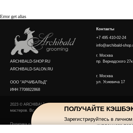
г. Москва
пр. Вернадского 27к1
ARCHIBALD-SHOP.RU
Error get alias
ARCHIBALD-SALON.RU
г. Москва
ул. Усиевича 17
ООО "АРЧИБАЛЬД"
ИНН 7708822868
2023 © ARCHIBALD-SHOP — интернет-магазин для питомцев и их
мастеров. Все права защищены.
Политика обработки персональных данных
Договор оферты
ПОЛУЧАЙТЕ КЭШБЭК
Зарегистрируйтесь в личном
купленного тов