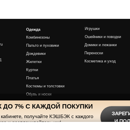
Переноски
Филирово
Дождевики
Косметика и уход
Изогнуты
Жилетки
Наборы
Куртки
Платья
Костюмы и толстовки
Машинки
Обувь и носки
Триммер
Майки
Ножи
Аксессуары
 ДО 7% С КАЖДОЙ ПОКУПКИ
ЗАРЕГ
 кабинете, получайте КЭШБЭК с каждого
И ПО
ара и расплачивайтесь им!