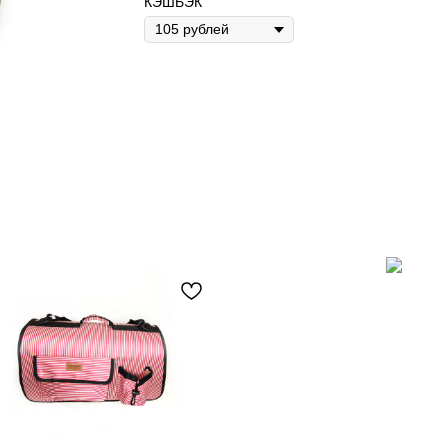
КЭШБЭК