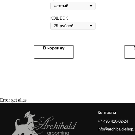
КЭШБЭК
В корзину
Контакты
+7 495 410-02-24
info@archibald-shop.ru
г. Москва
пр. Вернадского 27к1
ARCHIBALD-SHOP.RU
ARCHIBALD-SALON.RU
Error get alias
г. Москва
ул. Усиевича 17
ООО "АРЧИБАЛЬД"
ИНН 7708822868
2023 © ARCHIBALD-SHOP — интернет-магазин для питомцев и их
мастеров. Все права защищены.