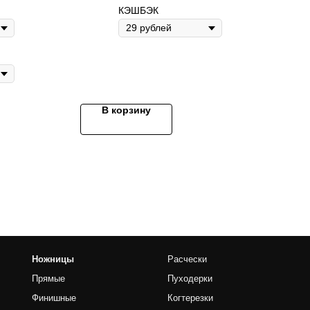
КЭШБЭК
В корзину
Расчески
Пуходерки
е
Когтерезки
чные
Для тримминга
е
Чехлы для инструментов
Экипировка грумера
Доп. принадлежности
Грумерские наборы
ы