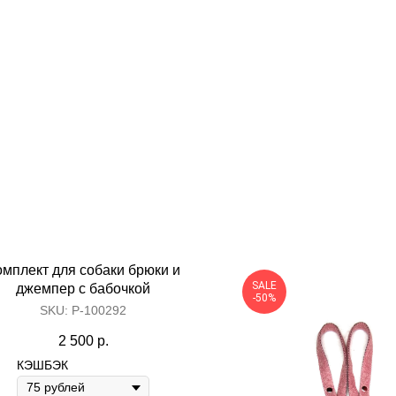
омплект для собаки брюки и
SALE
джемпер с бабочкой
-50%
SKU:
Р-100292
2 500
р.
КЭШБЭК