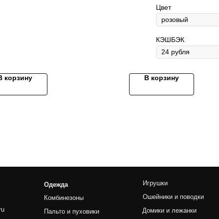
Цвет
КЭШБЭК
В корзину
В корзину
Игрушки
Ножницы
Одежда
Ошейники и поводки
Прямые
Комбинезоны
Домики и лежанки
Финишны
Пальто и пуховики
Переноски
Филирово
Дождевики
Косметика и уход
Изогнуты
Жилетки
Наборы
Куртки
Платья
Костюмы и толстовки
Машинки
Обувь и носки
Триммер
Майки
Ножи
Аксессуары