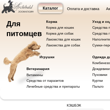
Каталог
Оплата и доставка
Ак
ЗООМАГАЗИН
Для
Корма
Уход и с
Корма для кошек
Средства 
Корма и лакомства
Уход и содержание
Одежда
Игр
питомцев
Корма для собак
Средства 
Лакомства для кошек
Наполните
Лакомства для собак
Сумки-пер
Корма для собак
Корма для кошек
Игрушки
Одежда дл
Лакомства для собак
Лакомства для кошек
Комбинез
Ветеринария
Дождевики
Костюм для со
Пуховики
Витамины
Средства от паразитов
Куртки
SKU:
100066
Лечебные средства и препараты
Пальто
1 000
р.
Out of stock
КЭШБЭК