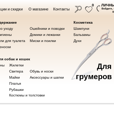
ЛИЧНЫ
0
ции и скидки
О магазине
Контакты
Войдите,
одержание
Косметика
по уходу
Ошейники и поводки
Шампуни
Ножницы для груминга
Инструме
ушки
Косметика
гигиены
Домики и лежанки
Бальзамы
ли для туалета
Миски и поилки
Духи
еноски
я собак и кошек
Для
оны
Жилетки
Свитера
Обувь и носки
грумеров
баки с вельветовыми штанами "СПОРТ"
Майки
Аксессуары и шапки
Ветаптека
Платья
Рубашки
Костюмы и толстовки