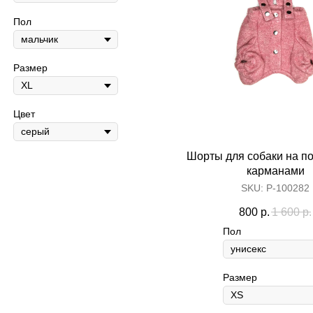
Пол
Размер
Цвет
Content Oriented Web
Шорты для собаки на по
nd landing pages, as well as photo stories, blogs, lookbooks, and all ot
карманами
SKU:
Р-100282
800
р.
1 600
р.
Пол
Размер