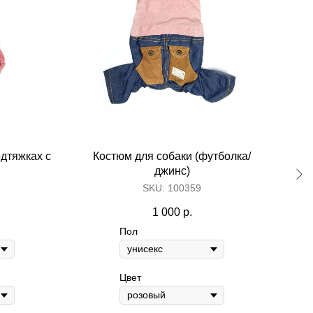
дтяжках с
Костюм для собаки (футболка/
Кос
her kinds of content oriented projects.
джинс)
SKU:
100359
1 000
р.
Пол
Цвет