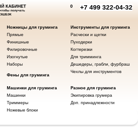
Й КАБИНЕТ
0
+7 499 322-04-32
 чтобы получать
КЭШБЭК
Ножницы для груминга
Инструменты для груминга
Прямые
Расчески и щетки
нты для груминга
Машинки и ножи
Фены
Разное для груминга
Финишные
Пуходерки
Филировочные
Когтерезки
Изогнутые
Для тримминга
Наборы
Дешедеры, грабли, фурбраш
Чехлы для инструментов
Фены для груминга
Машинки для груминга
Разное для груминга
Машинки
Экипировка грумера
Триммеры
Доп. принадлежности
Ножевые блоки