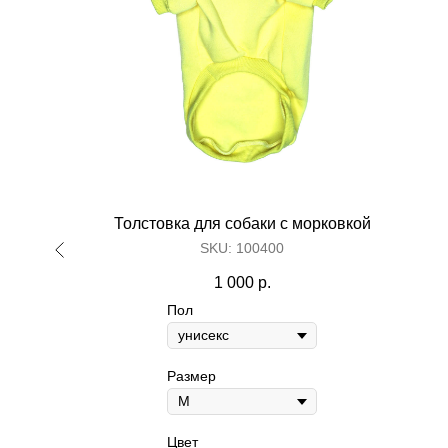
 рюшами
Толстовка для собаки с морковкой
Make great presentations, longreads, a
SKU:
100400
1 000
р.
Пол
Размер
Цвет