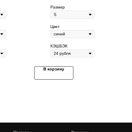
Размер
Цвет
КЭШБЭК
Расчески
Пуходерки
е
Когтерезки
В корзину
чные
Для тримминга
е
Чехлы для инструментов
Экипировка грумера
Доп. принадлежности
Грумерские наборы
ы