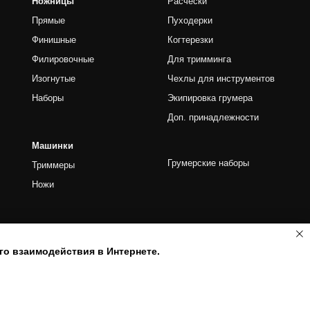
го взаимодействия в Интернете.
вы получаете
йте
питомца