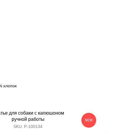
Content Oriented Web
nd landing pages, as well as photo stories, blogs, lookbooks, and all ot
% хлопок
тье для собаки с капюшоном
ручной работы
NEW
SKU:
Р-100134