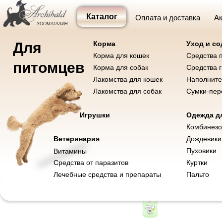
Каталог
Оплата и доставка
Ак
ЗООМАГАЗИН
Для
Корма
Уход и с
Корма для кошек
Средства 
Корма и лакомства
Уход и содержание
Одежда
Игр
питомцев
Корма для собак
Средства 
Лакомства для кошек
Наполните
Лакомства для собак
Сумки-пер
Корма для собак
Корма для кошек
Игрушки
Одежда дл
Лакомства для собак
Лакомства для кошек
Комбинез
Ветеринария
Дождевики
Пуховики
Витамины
Средства от паразитов
Куртки
Лечебные средства и препараты
Пальто