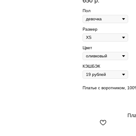
650
р.
Пол
Размер
Цвет
КЭШБЭК
Make great presentations, longreads, a
Платье с воротником, 100
адуга"
Пла