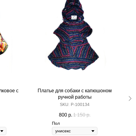
лковое с
Платье для собаки с капюшоном
П
ручной работы
SKU:
Р-100134
800
р.
1 150
р.
Пол