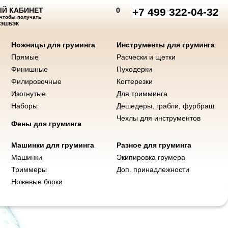
Й КАБИНЕТ
0
+7 499 322-04-32
 чтобы получать
КЭШБЭК
Ножницы для груминга
Инструменты для груминга
Прямые
Расчески и щетки
нты для груминга
Машинки и ножи
Фены
Разное для груминга
Финишные
Пуходерки
Филировочные
Когтерезки
Изогнутые
Для тримминга
Наборы
Дешедеры, грабли, фурбраш
Чехлы для инструментов
Фены для груминга
Машинки для груминга
Разное для груминга
Машинки
Экипировка грумера
Триммеры
Доп. принадлежности
Ножевые блоки