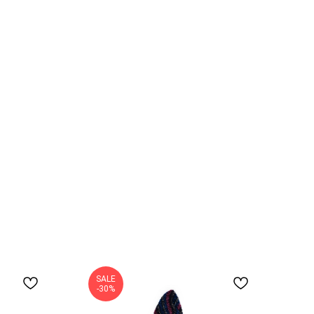
her kinds of content oriented projects.
SALE
-30%