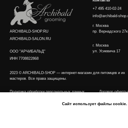
Сайт использует файлы cookie.
Error get alias
Покупая ко
Поку
качест