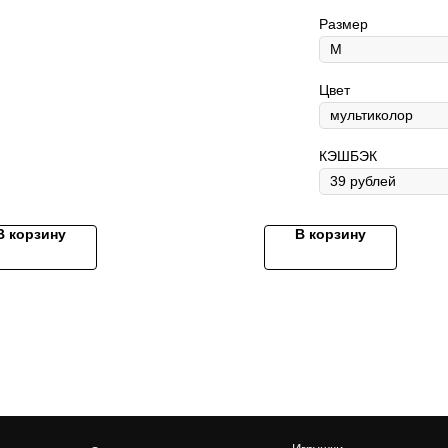
Размер
Цвет
КЭШБЭК
Игрушки
Ножницы
Одежда
Ошейники и поводки
Прямые
Комбинезоны
Домики и лежанки
Финишны
Пальто и пуховики
В корзину
В корзину
Переноски
Филирово
Дождевики
Косметика и уход
Изогнуты
Жилетки
Наборы
Куртки
Платья
Костюмы и толстовки
Машинки
Обувь и носки
Триммер
Майки
Ножи
Аксессуары