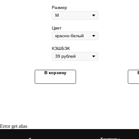
Размер
Цвет
КЭШБЭК
Контакты
+7 495 410-02-24
info@archibald-shop.ru
В корзину
г. Москва
пр. Вернадского 27к1
ARCHIBALD-SHOP.RU
ARCHIBALD-SALON.RU
г. Москва
ул. Усиевича 17
ООО "АРЧИБАЛЬД"
ИНН 7708822868
2023 © ARCHIBALD-SHOP — интернет-магазин для питомцев и их
Error get alias
мастеров. Все права защищены.
Политика обработки персональных данных
Договор оферты