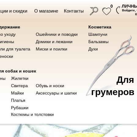
ЛИЧНЫ
0
ции и скидки
О магазине
Контакты
Войдите,
одержание
Косметика
по уходу
Ошейники и поводки
Шампуни
Ножницы для груминга
Инструме
ушки
Косметика
гигиены
Домики и лежанки
Бальзамы
ли для туалета
Миски и поилки
Духи
еноски
я собак и кошек
Для
оны
Жилетки
Свитера
Обувь и носки
грумеров
Майки
Аксессуары и шапки
Ветаптека
Платья
Рубашки
Костюмы и толстовки