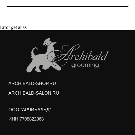
Гигиеническая стрижка интимных зон и хвоста
Гигиеническая обработка ушей и глаз
Любая стрижка по вашему желанию
Услуги можно получить в любом зоосалоне
Error get alias
Арчибальд по адресам:
м. Аэропорт,
ул. Усиевича 17
м. пр. Вернадского,
пр. Вернадского 27/1
Груминг выполняется опытными стажерами
Академии Груминга Арчибальд, и может занять на
50% больше обычного времени, но
РЕЗУЛЬТАТ НЕ БУДЕТ ОТЛИЧАТЬСЯ
ОТ РАБОТЫ ПРОФ. ГРУМЕРА
Отзывы наших клиентов-
моделей о груминге