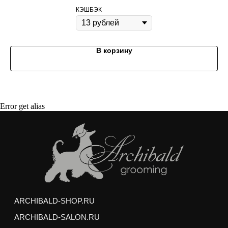
КЭШБЭК
Покупая корм/лакомства на сумму от 3000
рублей, вы получаете
качественный
бесплатный груминг
для вашего питомца
В корзину
Мытье профессиональной косметикой
(шампунь и кондиционер)
Сушка и вытягивание шерсти феном
Выбривание шерсти между подушечками лап
Подрезание когтей
Error get alias
Гигиеническая стрижка интимных зон и хвоста
Гигиеническая обработка ушей и глаз
Любая стрижка по вашему желанию
Услуги можно получить в любом зоосалоне
Арчибальд по адресам:
м. Аэропорт,
ул. Усиевича 17
м. пр. Вернадского,
пр. Вернадского 27/1
Груминг выполняется опытными стажерами
Академии Груминга Арчибальд, и может занять на
50% больше обычного времени, но