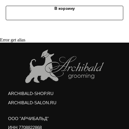
рублей, вы получаете
качественный
В корзину
бесплатный груминг
для вашего питомца
Мытье профессиональной косметикой
(шампунь и кондиционер)
Сушка и вытягивание шерсти феном
Выбривание шерсти между подушечками лап
Error get alias
Подрезание когтей
Гигиеническая стрижка интимных зон и хвоста
Гигиеническая обработка ушей и глаз
Любая стрижка по вашему желанию
Услуги можно получить в любом зоосалоне
Арчибальд по адресам:
м. Аэропорт,
ул. Усиевича 17
м. пр. Вернадского,
пр. Вернадского 27/1
Груминг выполняется опытными стажерами
Академии Груминга Арчибальд, и может занять на
50% больше обычного времени, но
РЕЗУЛЬТАТ НЕ БУДЕТ ОТЛИЧАТЬСЯ
ОТ РАБОТЫ ПРОФ. ГРУМЕРА