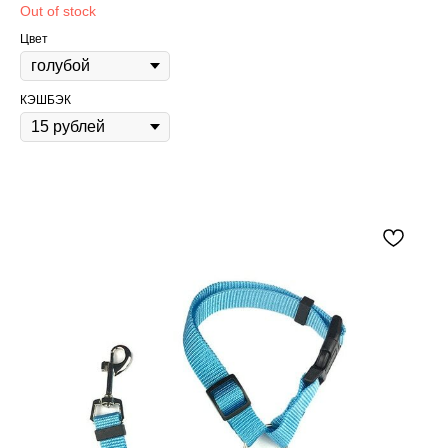
Out of stock
Цвет
КЭШБЭК
Content Oriented Web
Make great presentations, longreads, and landing pages, as well as photo
stories, blogs, lookbooks, and all other kinds of content oriented projects.