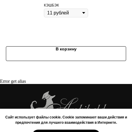
Политика обработки персональных данных
КЭШБЭК
Договор оферты
Покупая корм/лакомства на сумму от 3000
рублей, вы получаете
качественный
бесплатный груминг
для вашего питомца
В корзину
Мытье профессиональной косметикой
(шампунь и кондиционер)
Сушка и вытягивание шерсти феном
Выбривание шерсти между подушечками лап
Подрезание когтей
Гигиеническая стрижка интимных зон и хвоста
Error get alias
Гигиеническая обработка ушей и глаз
Любая стрижка по вашему желанию
Услуги можно получить в любом зоосалоне
Арчибальд по адресам:
м. Аэропорт,
ул. Усиевича 17
Сайт использует файлы cookie. Cookie запоминают ваши действия и
м. пр. Вернадского,
пр. Вернадского 27/1
предпочтения для лучшего взаимодействия в Интернете.
Груминг выполняется опытными стажерами