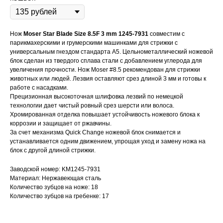
Нож
Moser Star Blade Size 8.5F 3 mm 1245-7931
совместим с
парикмахерскими и грумерскими машинками для стрижки с
универсальным гнездом стандарта A5. Цельнометаллический ножевой
блок сделан из твердого сплава стали с добавлением углерода для
увеличения прочности. Нож Moser #8.5 рекомендован для стрижки
животных или людей. Лезвия оставляют срез длиной 3 мм и готовы к
работе с насадками.
Прецизионная высокоточная шлифовка лезвий по немецкой
технологии дает чистый ровный срез шерсти или волоса.
Хромированная отделка повышает устойчивость ножевого блока к
коррозии и защищает от ржавчины.
За счет механизма Quick Change ножевой блок снимается и
устанавливается одним движением, упрощая уход и замену ножа на
блок с другой длиной стрижки.
Заводской номер: KM1245-7931
Материал: Нержавеющая сталь
Количество зубцов на ноже: 18
Количество зубцов на гребенке: 17