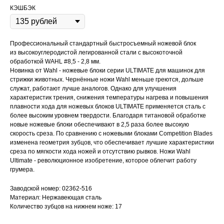
КЭШБЭК
Профессиональный стандартный быстросъемный ножевой блок
из высокоуглеродистой легированной стали с высокоточной
обработкой WAHL #8,5 - 2,8 мм.
Новинка от Wahl - ножевые блоки серии ULTIMATE для машинок для
стрижки животных. Чернённые ножи Wahl меньше греются, дольше
служат, работают лучше аналогов. Однако для улучшения
характеристик трения, снижения температуры нагрева и повышения
плавности хода для ножевых блоков ULTIMATE применяется сталь с
более высоким уровнем твердости. Благодаря титановой обработке
новые ножевые блоки обеспечивают в 2,5 раза более высокую
скорость среза. По сравнению с ножевыми блоками Competition Blades
изменена геометрия зубцов, что обеспечивает лучшие характеристики
среза по мягкости хода ножей и отсутствию рывков. Ножи Wahl
Ultimate - революционное изобретение, которое облегчит работу
грумера.
Заводской номер: 02362-516
Материал: Нержавеющая сталь
Количество зубцов на нижнем ноже: 17