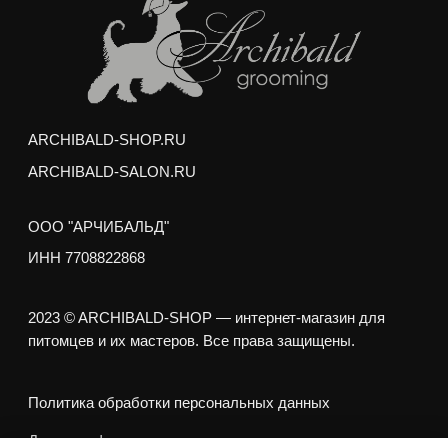
Арчибальд по адресам:
м. Аэропорт,
ул. Усиевича 17
м. пр. Вернадского,
пр. Вернадского 27/1
Груминг выполняется опытными стажерами
Академии Груминга Арчибальд, и может занять на
50% больше обычного времени, но
РЕЗУЛЬТАТ НЕ БУДЕТ ОТЛИЧАТЬСЯ
ОТ РАБОТЫ ПРОФ. ГРУМЕРА
Отзывы наших клиентов-
моделей о груминге