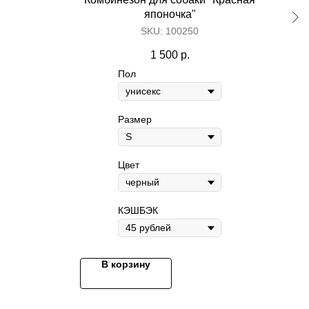
японочка"
SKU:
100250
1 500
р.
Пол
Размер
Цвет
КЭШБЭК
В корзину
Расчески
Пуходерки
е
Когтерезки