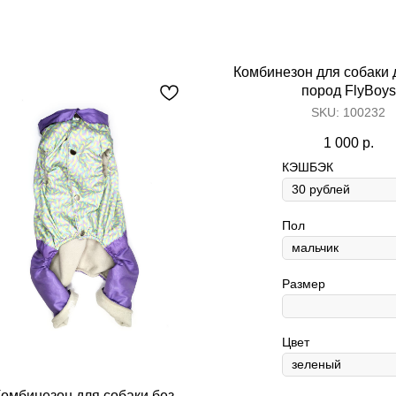
Комбинезон для собаки
пород FlyBoys
SKU:
100232
1 000
р.
КЭШБЭК
Пол
Content Oriented Web
Размер
nd landing pages, as well as photo stories, blogs, lookbooks, and all ot
Цвет
омбинезон для собаки без