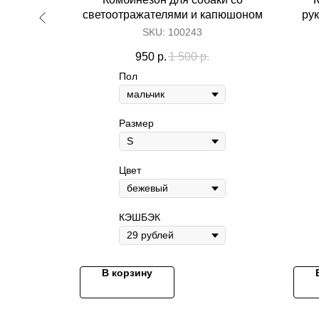
светоотражателями и капюшоном
ру
SKU:
100243
950
р.
1 500
р.
Пол
Размер
Цвет
КЭШБЭК
В корзину
Контакты
+7 495 410-02-24
info@archibald-shop.ru