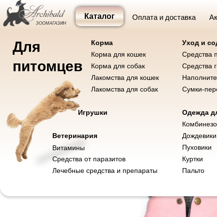
Каталог
Оплата и доставка
Ак
ЗООМАГАЗИН
Для
Корма
Уход и с
Корма для кошек
Средства 
Корма и лакомства
Уход и содержание
Одежда
Игр
питомцев
Корма для собак
Средства 
Лакомства для кошек
Наполните
Лакомства для собак
Сумки-пер
Корма для собак
Корма для кошек
Игрушки
Одежда дл
Лакомства для собак
Лакомства для кошек
Комбинез
Ветеринария
Дождевики
Пуховики
Витамины
Средства от паразитов
Куртки
Лечебные средства и препараты
Пальто