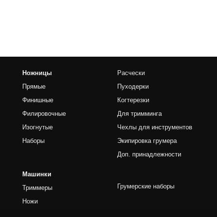
чные
Для тримминга
е
Чехлы для инструментов
Экипировка грумера
Доп. принадлежности
Грумерские наборы
ы