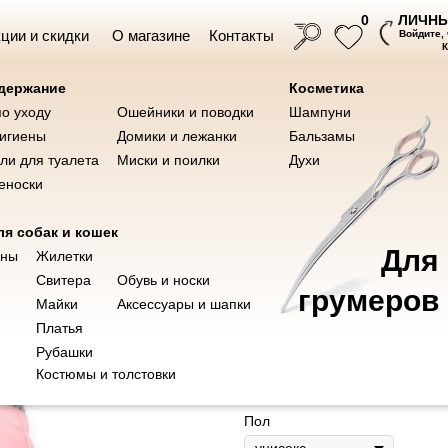
ЛИЧНЫ
0
ции и скидки
О магазине
Контакты
Войдите,
одержание
Косметика
по уходу
Ошейники и поводки
Шампуни
Ножницы для груминга
Инструме
ушки
Косметика
гигиены
Домики и лежанки
Бальзамы
ли для туалета
Миски и поилки
Духи
еноски
я собак и кошек
Для
Комбинезон для с
оны
Жилетки
Свитера
Обувь и носки
капюшоном
грумеров
Майки
Аксессуары и шапки
SKU:
100062
Ветаптека
Платья
Рубашки
1 500
р.
Костюмы и толстовки
Out of stock
Пол