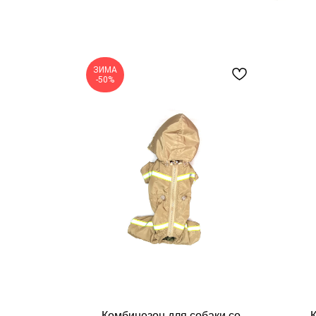
ки DOG
ЗИМА
-50%
Make great presentations, longreads, a
Комбинезон для собаки со
К