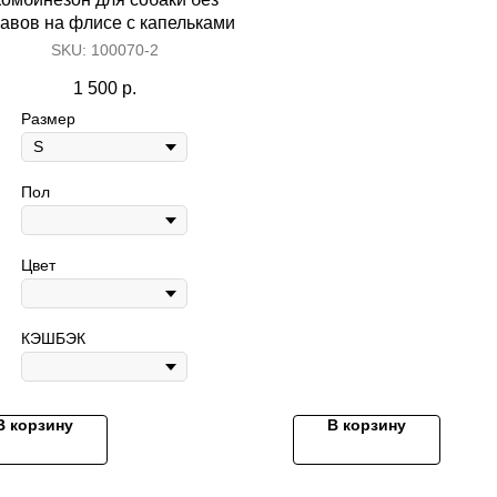
кавов на флисе с капельками
SKU:
100070-2
1 500
р.
Размер
Пол
Цвет
КЭШБЭК
В корзину
В корзину
Игрушки
Ножницы
Одежда
Ошейники и поводки
Прямые
Комбинезоны
Домики и лежанки
Финишны
Пальто и пуховики