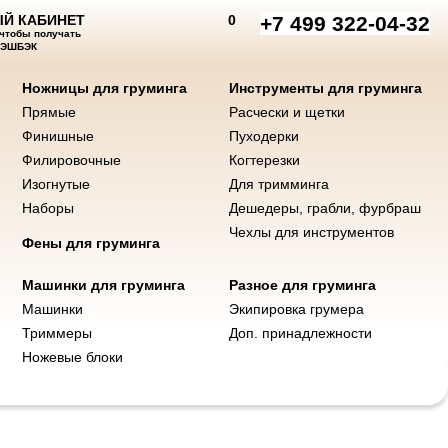
Й КАБИНЕТ
0
+7 499 322-04-32
 чтобы получать
КЭШБЭК
Ножницы для груминга
Инструменты для груминга
Прямые
Расчески и щетки
нты для груминга
Машинки и ножи
Фены
Разное для груминга
Финишные
Пуходерки
Филировочные
Когтерезки
Изогнутые
Для тримминга
Наборы
Дешедеры, грабли, фурбраш
Чехлы для инструментов
Фены для груминга
обаки трикотаж с вязаным
Машинки для груминга
Разное для груминга
Машинки
Экипировка грумера
Триммеры
Доп. принадлежности
Ножевые блоки