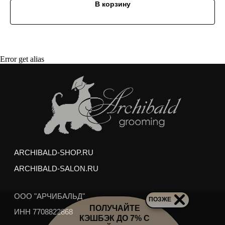
Подрезание когтей
В корзину
Гигиеническая стрижка интимных зон и хвоста
Гигиеническая обработка ушей и глаз
Любая стрижка по вашему желанию
Услуги можно получить в любом зоосалоне
Error get alias
Арчибальд по адресам:
м. Аэропорт,
ул. Усиевича 17
м. пр. Вернадского,
пр. Вернадского 27/1
Груминг выполняется опытными стажерами
Академии Груминга Арчибальд, и может занять на
50% больше обычного времени, но
РЕЗУЛЬТАТ НЕ БУДЕТ ОТЛИЧАТЬСЯ
ОТ РАБОТЫ ПРОФ. ГРУМЕРА
Отзывы наших клиентов-
моделей о груминге
ПОЗЖЕ
ПОЛУЧАЙТЕ
КЭШБЭК ДО 7% С