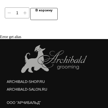
Покупая корм/лакомства на сумму от 3000
рублей, вы получаете
качественный
В корзину
бесплатный груминг
для вашего питомца
Мытье профессиональной косметикой
(шампунь и кондиционер)
Сушка и вытягивание шерсти феном
Выбривание шерсти между подушечками лап
Error get alias
Подрезание когтей
Гигиеническая стрижка интимных зон и хвоста
Гигиеническая обработка ушей и глаз
Любая стрижка по вашему желанию
Услуги можно получить в любом зоосалоне
Арчибальд по адресам:
м. Аэропорт,
ул. Усиевича 17
м. пр. Вернадского,
пр. Вернадского 27/1
Груминг выполняется опытными стажерами
Академии Груминга Арчибальд, и может занять на
50% больше обычного времени, но
РЕЗУЛЬТАТ НЕ БУДЕТ ОТЛИЧАТЬСЯ
ОТ РАБОТЫ ПРОФ. ГРУМЕРА