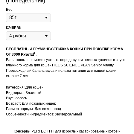
(Понедельник)
Вес
КЭШБЭК
БЕСПЛАТНЫЙ ГРУМИНГ/СТРИЖКА КОШКИ ПРИ ПОКУПКЕ КОРМА
ОТ 3000 РУБЛЕЙ.
Ваша кошка не сможет устоять перед вкусом нежных кусочков в соусе
влажного корма для кошек HILL'S SCIENCE PLAN Senior Vitality.
Превосходный баланс вкуса и пользы питания для вашей кошки
старше 7 лет.
Категория: Для кошек
Вид корма: Влажный
Вкус: лосось
Возраст: Для пожилых кошек
Размер породы: Для всех пород
Особенности ингредиентов: Универсальный
Content Oriented Web
Make great presentations, longreads, and landing pages, as well as photo
Консервы PERFECT FIT для взрослых кастрированных котов и
Су
stories, blogs, lookbooks, and all other kinds of content oriented projects.