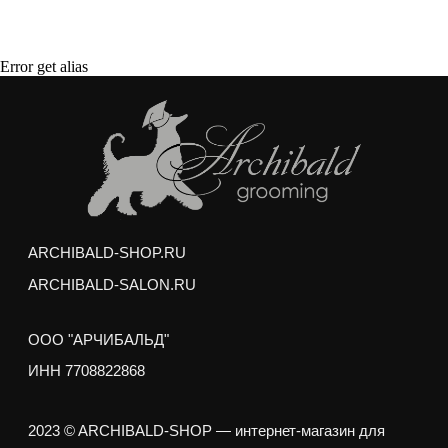
Договор оферты
Error get alias
Покупая корм/лакомства на сумму от 3000
рублей, вы получаете
качественный
бесплатный груминг
для вашего питомца
Мытье профессиональной косметикой
(шампунь и кондиционер)
Сушка и вытягивание шерсти феном
Выбривание шерсти между подушечками лап
Подрезание когтей
Гигиеническая стрижка интимных зон и хвоста
Гигиеническая обработка ушей и глаз
Любая стрижка по вашему желанию
Услуги можно получить в любом зоосалоне
Арчибальд по адресам:
м. Аэропорт,
ул. Усиевича 17
м. пр. Вернадского,
пр. Вернадского 27/1
Груминг выполняется опытными стажерами
Академии Груминга Арчибальд, и может занять на