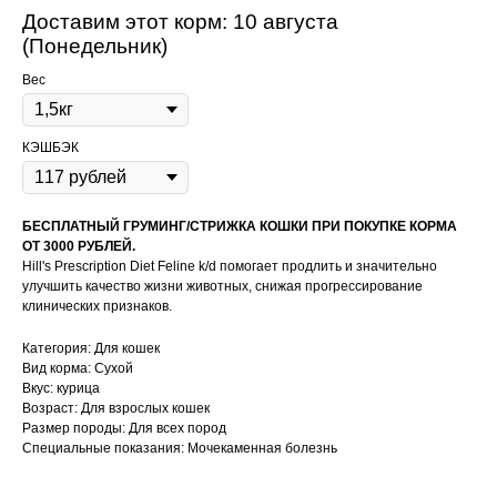
Доставим этот корм: 10 августа
(Понедельник)
Вес
КЭШБЭК
БЕСПЛАТНЫЙ ГРУМИНГ/СТРИЖКА КОШКИ ПРИ ПОКУПКЕ КОРМА
ОТ 3000 РУБЛЕЙ.
Hill's Prescription Diet Feline k/d помогает продлить и значительно
улучшить качество жизни животных, снижая прогрессирование
клинических признаков.
Категория: Для кошек
Вид корма: Сухой
Вкус: курица
Возраст: Для взрослых кошек
Размер породы: Для всех пород
Content Oriented Web
Специальные показания: Мочекаменная болезнь
Make great presentations, longreads, and landing pages, as well as photo
stories, blogs, lookbooks, and all other kinds of content oriented projects.