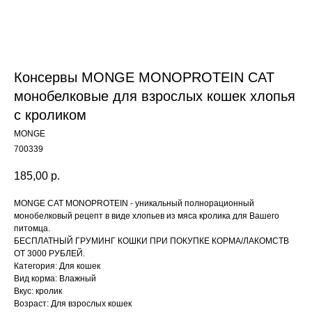
Консервы MONGE MONOPROTEIN CAT
монобелковые для взрослых кошек хлопья
с кроликом
MONGE
700339
185,00
р.
MONGE CAT MONOPROTEIN - уникальный полнорационный
монобелковый рецепт в виде хлопьев из мяса кролика для Вашего
питомца.
БЕСПЛАТНЫЙ ГРУМИНГ КОШКИ ПРИ ПОКУПКЕ КОРМА/ЛАКОМСТВ
ОТ 3000 РУБЛЕЙ.
Категория: Для кошек
Content Oriented Web
Вид корма: Влажный
Вкус: кролик
Make great presentations, longreads, and landing pages, as well as photo
stories, blogs, lookbooks, and all other kinds of content oriented projects.
Возраст: Для взрослых кошек
Контакты
ARCHIBALD-SHOP.RU