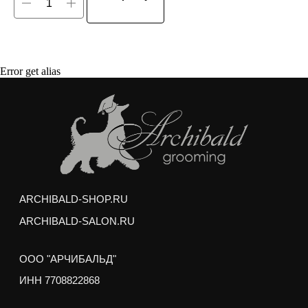
Политика обработки персональных данных
Договор оферты
Покупая корм/лакомства на сумму от 3000
Error get alias
рублей, вы получаете
качественный
бесплатный груминг
для вашего питомца
Мытье профессиональной косметикой
(шампунь и кондиционер)
Сушка и вытягивание шерсти феном
Выбривание шерсти между подушечками лап
Подрезание когтей
Гигиеническая стрижка интимных зон и хвоста
Гигиеническая обработка ушей и глаз
Любая стрижка по вашему желанию
Услуги можно получить в любом зоосалоне
Арчибальд по адресам:
м. Аэропорт,
ул. Усиевича 17
м. пр. Вернадского,
пр. Вернадского 27/1