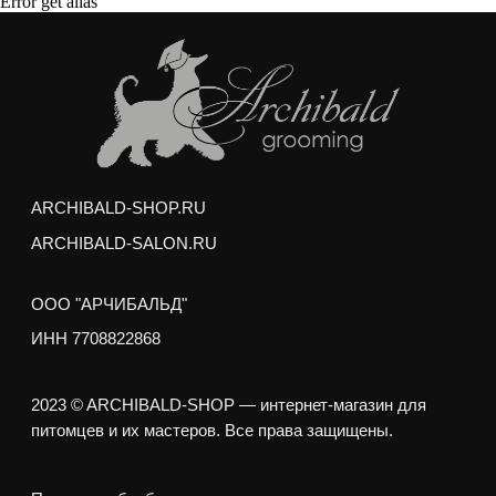
Error get alias
Покупая корм/лакомства на сумму от 3000
рублей, вы получаете
качественный
бесплатный груминг
для вашего питомца
Мытье профессиональной косметикой
(шампунь и кондиционер)
Сушка и вытягивание шерсти феном
Выбривание шерсти между подушечками лап
Подрезание когтей
Гигиеническая стрижка интимных зон и хвоста
Гигиеническая обработка ушей и глаз
Любая стрижка по вашему желанию
Услуги можно получить в любом зоосалоне
Арчибальд по адресам:
м. Аэропорт,
ул. Усиевича 17
м. пр. Вернадского,
пр. Вернадского 27/1
Груминг выполняется опытными стажерами
Академии Груминга Арчибальд, и может занять на
50% больше обычного времени, но
РЕЗУЛЬТАТ НЕ БУДЕТ ОТЛИЧАТЬСЯ