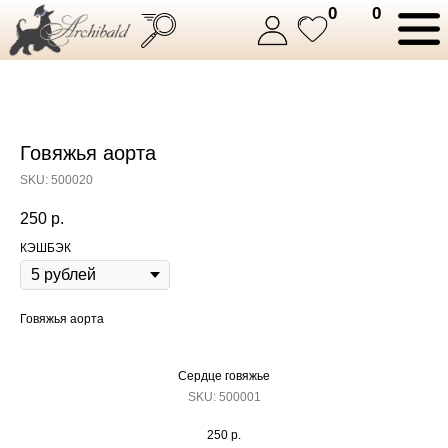
0
0
Говяжья аорта
SKU:
500020
250
р.
КЭШБЭК
Говяжья аорта
Сердце говяжье
SKU:
500001
250
р.