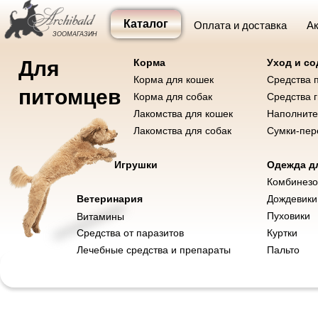
Каталог
Оплата и доставка
Ак
ЗООМАГАЗИН
Для
Корма
Уход и с
Корма для кошек
Средства 
Корма и лакомства
Уход и содержание
Одежда
Игр
питомцев
Корма для собак
Средства 
Лакомства для кошек
Наполните
Лакомства для собак
Сумки-пер
Корма для собак
Корма для кошек
Игрушки
Одежда дл
Лакомства для собак
Лакомства для кошек
Комбинез
Ветеринария
Дождевики
Пуховики
Витамины
Средства от паразитов
Куртки
Лечебные средства и препараты
Пальто