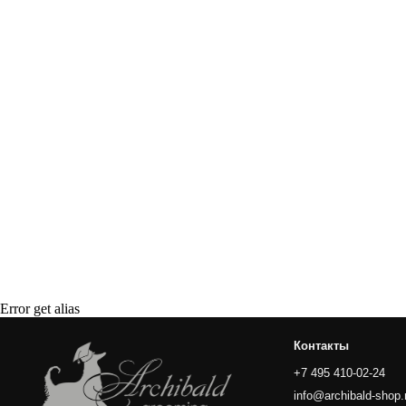
Make great presentations, longreads, a
Контакты
+7 495 410-02-24
Error get alias
info@archibald-shop.ru
г. Москва
пр. Вернадского 27к1
ARCHIBALD-SHOP.RU
ARCHIBALD-SALON.RU
г. Москва