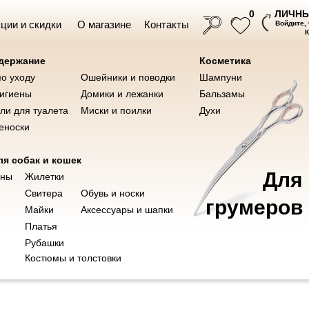
ЛИЧНЫ
0
ции и скидки
О магазине
Контакты
Войдите,
одержание
Косметика
по уходу
Ошейники и поводки
Шампуни
Ножницы для груминга
Инструме
ушки
Косметика
гигиены
Домики и лежанки
Бальзамы
ли для туалета
Миски и поилки
Духи
еноски
я собак и кошек
Для
Трахея говяжья сред.
оны
Жилетки
Свитера
Обувь и носки
500019
грумеров
Майки
Аксессуары и шапки
Ветаптека
Платья
300,00
р.
Рубашки
Костюмы и толстовки
Трахея говяжья сред.