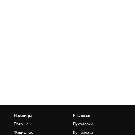
her kinds of content oriented projects.
Расчески
Пуходерки
е
Когтерезки
чные
Для тримминга
е
Чехлы для инструментов
Экипировка грумера
Доп. принадлежности