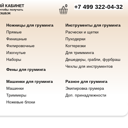
Й КАБИНЕТ
0
+7 499 322-04-32
 чтобы получать
КЭШБЭК
Ножницы для груминга
Инструменты для груминга
Прямые
Расчески и щетки
нты для груминга
Машинки и ножи
Фены
Разное для груминга
Финишные
Пуходерки
Филировочные
Когтерезки
Изогнутые
Для тримминга
Наборы
Дешедеры, грабли, фурбраш
Чехлы для инструментов
Фены для груминга
Машинки для груминга
Разное для груминга
Машинки
Экипировка грумера
Триммеры
Доп. принадлежности
Ножевые блоки