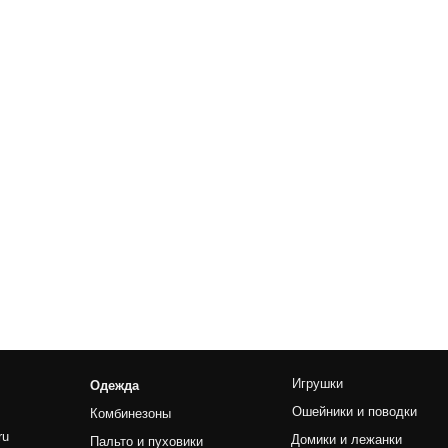
Content Oriented Web
nd landing pages, as well as photo stories, blogs, lookbooks, and all ot
Игрушки
Ножницы
Одежда
Ошейники и поводки
Прямые
Комбинезоны
Домики и лежанки
Финишны
Пальто и пуховики
Переноски
Филирово
Дождевики
Косметика и уход
Изогнуты
Жилетки
Наборы
Куртки
Платья