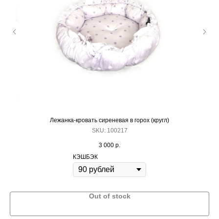
Content Oriented Web
Make great presentations, longreads, and landing pages, as well as photo
stories, blogs, lookbooks, and all other kinds of content oriented projects.
Контакты
ARCHIBALD-SHOP.RU
Лежанка-кровать сиреневая в горох (кругл)
ARCHIBALD-SALON.RU
+7 495 410-
SKU:
100217
info@archiba
3 000
р.
ООО "АРЧИБАЛЬД"
г. Москва
КЭШБЭК
ИНН 7708822868
пр. Вернадс
2023 © ARCHIBALD-SHOP — интернет-магазин для
г. Москва
питомцев и их мастеров. Все права защищены.
Out of stock
ул. Усиевич
Политика обработки персональных данных