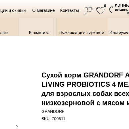
ЛИЧНЫ
0
ции и скидки
О магазине
Контакты
Войдите,
Ножницы для груминга
Инструме
ушки
Косметика
Сухой корм GRANDORF 
LIVING PROBIOTICS 4 M
для взрослых собак все
Ветаптека
низкозерновой с мясом
GRANDORF
SKU:
700511