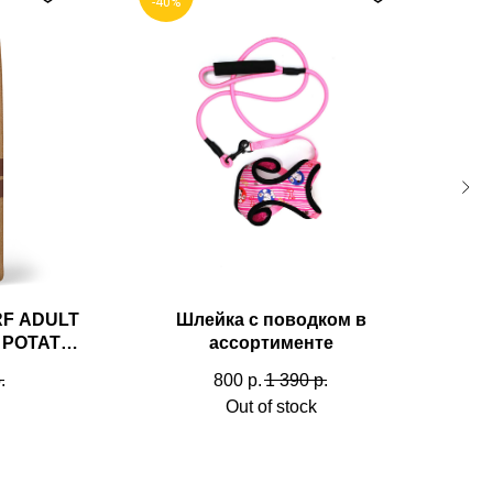
-40%
-
her kinds of content oriented projects.
RF ADULT
Шлейка с поводком в
Ма
 POTATO
ассортименте
сех пород
.
800
р.
1 390
р.
кой и
Out of stock
Расчески
Пуходерки
е
Когтерезки