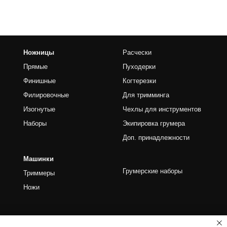
чные
Для тримминга
е
Чехлы для инструментов
Экипировка грумера
Доп. принадлежности
Грумерские наборы
ы