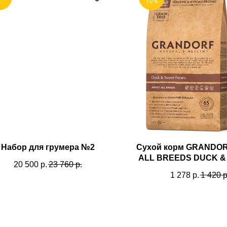
10%
Content Oriented Web
nd landing pages, as well as photo stories, blogs, lookbooks, and all ot
Набор для грумера №2
Сухой корм GRANDO
ALL BREEDS DUCK &
20 500
р.
23 760
р.
для взрослых собак в
1 278
р.
1 420
р
беззерновой с ут
картофелем
Игрушки
Ножницы
Одежда
Ошейники и поводки
Прямые
Комбинезоны
Домики и лежанки
Финишны