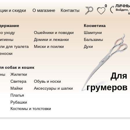
ЛИЧНЫ
0
ции и скидки
О магазине
Контакты
Войдите,
одержание
Косметика
по уходу
Ошейники и поводки
Шампуни
Ножницы для груминга
Инструме
ушки
Косметика
гигиены
Домики и лежанки
Бальзамы
ли для туалета
Миски и поилки
Духи
еноски
я собак и кошек
Для
ые DIMI DPS 7C
оны
Жилетки
Свитера
Обувь и носки
грумеров
Майки
Аксессуары и шапки
Ветаптека
Платья
Рубашки
Костюмы и толстовки