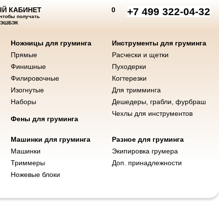
Й КАБИНЕТ
0
+7 499 322-04-32
 чтобы получать
КЭШБЭК
Ножницы для груминга
Инструменты для груминга
Прямые
Расчески и щетки
нты для груминга
Машинки и ножи
Фены
Разное для груминга
Финишные
Пуходерки
Филировочные
Когтерезки
Изогнутые
Для тримминга
Наборы
Дешедеры, грабли, фурбраш
Чехлы для инструментов
Фены для груминга
Машинки для груминга
Разное для груминга
Машинки
Экипировка грумера
Триммеры
Доп. принадлежности
Ножевые блоки