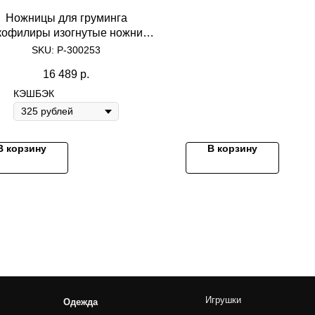
Ножницы для груминга
nd landing pages, as well as photo stories, blogs, lookbooks, and all ot
офилиры изогнутые ножницы
ayani BRONZE J&K JULIA Z
SKU:
P-300253
35CTH 45 зуб. 7.5"с желтыми
16 489
р.
ольцами с двумя литыми уп.
КЭШБЭК
В корзину
В корзину
Игрушки
Ножницы
Одежда
Ошейники и поводки
Прямые
Комбинезоны
Домики и лежанки
Финишны
Пальто и пуховики
Переноски
Филирово
Дождевики
Косметика и уход
Изогнуты
Жилетки
Наборы
Куртки
Платья