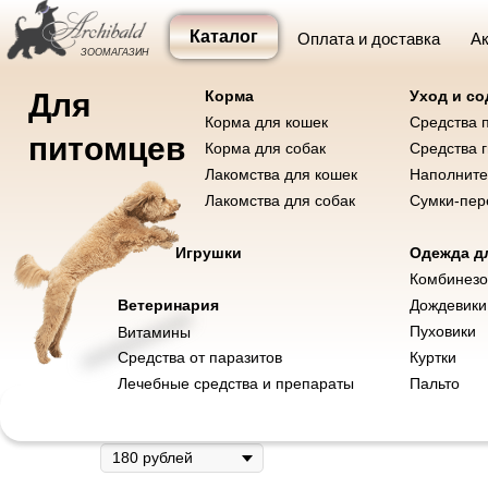
Каталог
Оплата и доставка
Ак
ЗООМАГАЗИН
Для
Корма
Уход и с
Корма для кошек
Средства 
Корма и лакомства
Уход и содержание
Одежда
Игр
питомцев
Корма для собак
Средства 
Лакомства для кошек
Наполните
Лакомства для собак
Сумки-пер
Корма для собак
Корма для кошек
Игрушки
Одежда дл
Лакомства для собак
Лакомства для кошек
Ножницы для груминга изогнут
Комбинез
Ветеринария
Дождевики
DIMI
Пуховики
Витамины
SKU:
Р-300227
Средства от паразитов
Куртки
Лечебные средства и препараты
Пальто
6 000
р.
КЭШБЭК