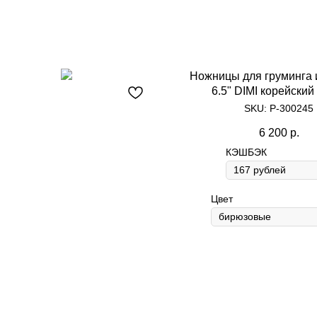
Ножницы для груминга 
6.5" DIMI корейский
разноцветные 2 у
SKU:
Р-300245
6 200
р.
КЭШБЭК
Цвет
Content Oriented Web