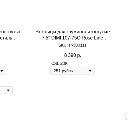
изогнутые
Ножницы для груминга изогнутые
 стиль
7,5" DIMI 107-75Q Rose Line
-
пора
Flamingo
SKU:
Р-300111
8 390
р.
КЭШБЭК