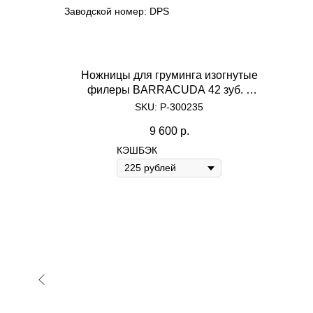
Заводской номер: DPS
Ножницы для груминга изогнутые
филеры BARRACUDA 42 зуб. с
оранжевыми кольцами с одним
SKU:
P-300235
упором
9 600
р.
КЭШБЭК