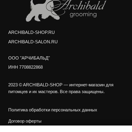
м. Аэропорт,
ул. Усиевича 17
м. пр. Вернадского,
пр. Вернадского 27/1
Груминг выполняется опытными стажерами
Академии Груминга Арчибальд, и может занять на
50% больше обычного времени, но
РЕЗУЛЬТАТ НЕ БУДЕТ ОТЛИЧАТЬСЯ
ОТ РАБОТЫ ПРОФ. ГРУМЕРА
Отзывы наших клиентов-
моделей о груминге
По любым дополнительным вопросам обращайтесь по тел: