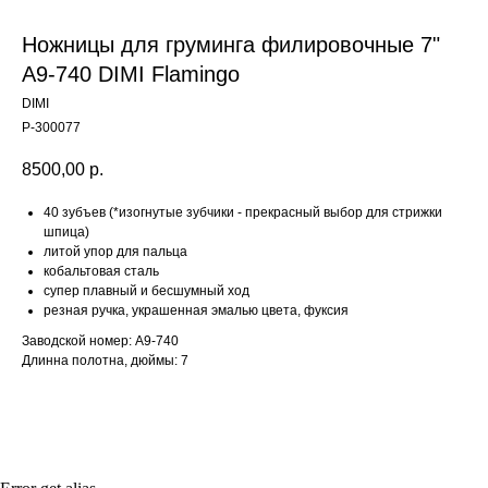
Ножницы для груминга филировочные 7"
A9-740 DIMI Flamingo
DIMI
Р-300077
8500,00
р.
40 зубъев (*изогнутые зубчики - прекрасный выбор для стрижки
шпица)
литой упор для пальца
кобальтовая сталь
супер плавный и бесшумный ход
резная ручка, украшенная эмалью цвета, фуксия
Content Oriented Web
Заводской номер: A9-740
Контакты
ARCHIBALD-SHOP.RU
Длинна полотна, дюймы: 7
Make great presentations, longreads, and landing pages, as well as photo
ARCHIBALD-SALON.RU
+7 495 410-
stories, blogs, lookbooks, and all other kinds of content oriented projects.
info@archiba
ООО "АРЧИБАЛЬД"
г. Москва
ИНН 7708822868
пр. Вернадс