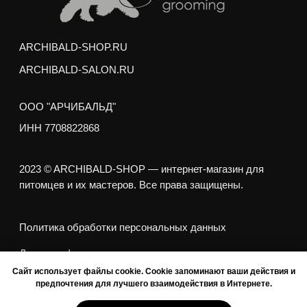
Договор оферты
Покупая корм/лакомства на сумму от 3000
рублей, вы получаете
качественный
бесплатный груминг
для вашего питомца
Мытье профессиональной косметикой
(шампунь и кондиционер)
Сушка и вытягивание шерсти феном
Выбривание шерсти между подушечками лап
Подрезание когтей
Гигиеническая стрижка интимных зон и хвоста
Гигиеническая обработка ушей и глаз
Любая стрижка по вашему желанию
Услуги можно получить в любом зоосалоне
Арчибальд по адресам:
м. Аэропорт,
ул. Усиевича 17
м. пр. Вернадского,
пр. Вернадского 27/1
Сайт использует файлы cookie. Cookie запоминают ваши действия и
предпочтения для лучшего взаимодействия в Интернете.
Error get alias
Груминг выполняется опытными стажерами
Академии Груминга Арчибальд, и может занять на
Покупайте товары в кредит