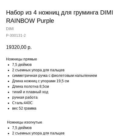
Набор из 4 ножниц для груминга DIMI
RAINBOW Purple
DIMI
Р-300131-2
19320,00
р.
Ножницы прямые
7,5 дюймов
2 съемных упора для пальцев
симметричная ручка c фиолетовым напылением
Длина ножниц с упорами 19,5 см
Длина полотна 8,5см
тихий и плавный ход
ручная работа
Сталь:440С
вес 52 грамма
Ножницы изогнутые
7,5 дюймов
2 съемных упора для пальцев