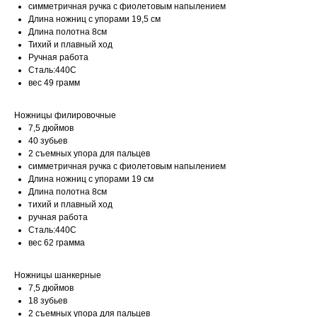
симметричная ручка c фиолетовым напылением
Длина ножниц с упорами 19,5 см
Длина полотна 8см
Тихий и плавный ход
Ручная работа
Сталь:440С
вес 49 грамм
Ножницы филировочные
7,5 дюймов
40 зубьев
2 съемных упора для пальцев
симметричная ручка c фиолетовым напылением
Content Oriented Web
Длина ножниц с упорами 19 см
Длина полотна 8см
Make great presentations, longreads, and landing pages, as well as photo
тихий и плавный ход
stories, blogs, lookbooks, and all other kinds of content oriented projects.
ручная работа
Сталь:440С
вес 62 грамма
Ножницы шанкерные
7,5 дюймов
Контакты
18 зубьев
ARCHIBALD-SHOP.RU
2 съемных упора для пальцев