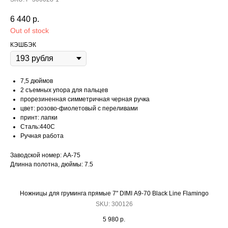
6 440
р.
Out of stock
КЭШБЭК
7,5 дюймов
2 съемных упора для пальцев
прорезиненная симметричная черная ручка
цвет: розово-фиолетовый с переливами
принт: лапки
Сталь:440С
Ручная работа
Заводской номер: AA-75
Длинна полотна, дюймы: 7.5
Ножницы для груминга прямые 7" DIMI A9-70 Black Line Flamingo
SKU:
300126
5 980
р.