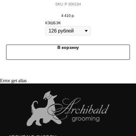
SKU:
Р-300164
Договор оферты
4 410
р.
КЭШБЭК
Покупая корм/лакомства на сумму от 3000
рублей, вы получаете
качественный
бесплатный груминг
для вашего питомца
В корзину
Мытье профессиональной косметикой
(шампунь и кондиционер)
Сушка и вытягивание шерсти феном
Выбривание шерсти между подушечками лап
Подрезание когтей
Гигиеническая стрижка интимных зон и хвоста
Error get alias
Гигиеническая обработка ушей и глаз
Любая стрижка по вашему желанию
Услуги можно получить в любом зоосалоне
Арчибальд по адресам:
м. Аэропорт,
ул. Усиевича 17
м. пр. Вернадского,
пр. Вернадского 27/1
Груминг выполняется опытными стажерами