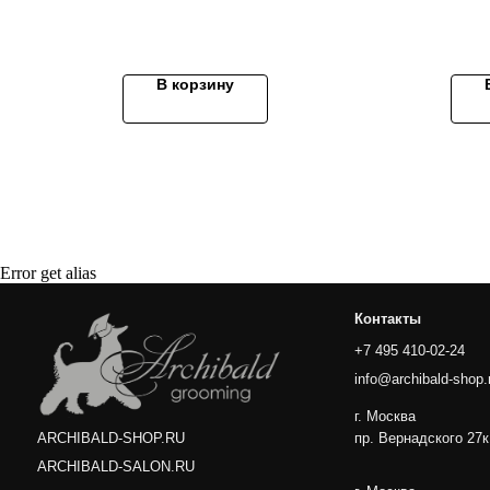
В корзину
Контакты
+7 495 410-02-24
info@archibald-shop.ru
г. Москва
пр. Вернадского 27к1
ARCHIBALD-SHOP.RU
ARCHIBALD-SALON.RU
Error get alias
г. Москва
ул. Усиевича 17
ООО "АРЧИБАЛЬД"
ИНН 7708822868
2023 © ARCHIBALD-SHOP — интернет-магазин для питомцев и их
мастеров. Все права защищены.
Политика обработки персональных данных
Договор оферты