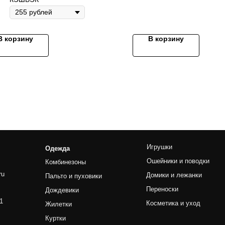
В корзину
В корзину
Игрушки
Ножницы
Одежда
Ошейники и поводки
Прямые
Комбинезоны
Домики и лежанки
Финишны
Пальто и пуховики
Переноски
Филирово
Дождевики
Косметика и уход
Изогнуты
Жилетки
Наборы
Куртки
Платья
Костюмы и толстовки
Машинки
Обувь и носки
Триммер
Майки
Ножи
Аксессуары