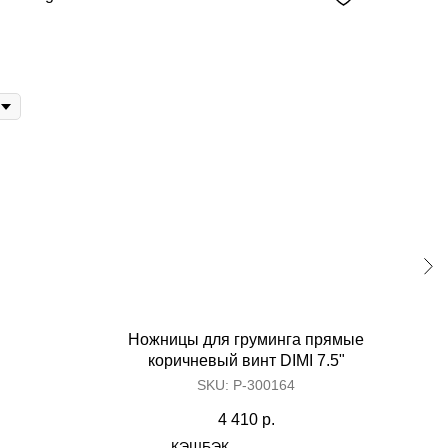
her kinds of content oriented projects.
Ножницы для груминга прямые
коричневый винт DIMI 7.5"
SKU:
Р-300164
4 410
р.
КЭШБЭК