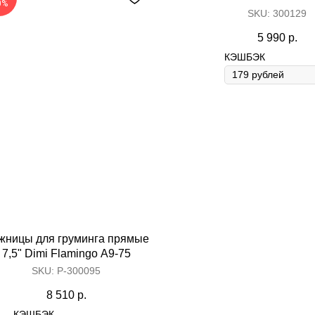
0%
SKU:
300129
5 990
р.
КЭШБЭК
Content Oriented Web
nd landing pages, as well as photo stories, blogs, lookbooks, and all ot
жницы для груминга прямые
7,5" Dimi Flamingo A9-75
SKU:
Р-300095
8 510
р.
КЭШБЭК