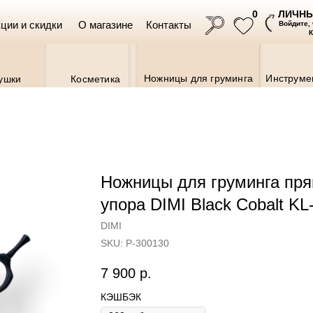
ЛИЧНЫ
0
ции и скидки
О магазине
Контакты
Войдите,
Ножницы для груминга
Инструме
ушки
Косметика
Ножницы для груминга пря
упора DIMI Black Cobalt KL
DIMI
Ветаптека
SKU:
Р-300130
7 900
р.
КЭШБЭК