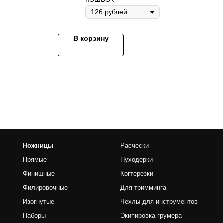
В корзину
Расчески
Пуходерки
е
Когтерезки
чные
Для тримминга
е
Чехлы для инструментов
Экипировка грумера
Доп. принадлежности
Грумерские наборы
ы