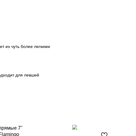
ет их чуть более легкими
одходит для левшей
прямые 7"
Но
 Flamingo