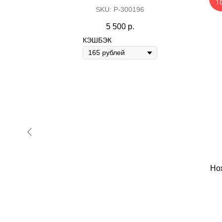
1
SKU:
Р-300196
5 500
р.
КЭШБЭК
Make great presentations, longreads, a
 прямые
Но
ngo Rose