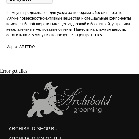
Make great presentations, longreads, and landing pages, as well as photo
stories, blogs, lookbooks, and all other kinds of content oriented projects.
Контакты
Шампунь предназначен для ухода за породами с белой шерстью.
ARCHIBALD-SHOP.RU
Мягкие поверхностно-активные вещества и специальные компоненты
ARCHIBALD-SALON.RU
+7 495 410-
помогают белой шерсти выглядеть здоровой и блестящей, устраняют
info@archiba
нежелательные желтоватые оттенки. Нанести на влажную шерсть,
ООО "АРЧИБАЛЬД"
оставить на 3-5 минут и сполоснуть. Концентрат: 1 к 5.
г. Москва
ИНН 7708822868
пр. Вернадс
Марка: ARTERO
2023 © ARCHIBALD-SHOP — интернет-магазин для
г. Москва
питомцев и их мастеров. Все права защищены.
ул. Усиевич
Error get alias
Политика обработки персональных данных
Договор оферты
Покупая корм/лакомства на сумму от 3000
рублей, вы получаете
качественный
бесплатный груминг
для вашего питомца
Мытье профессиональной косметикой
(шампунь и кондиционер)
Сушка и вытягивание шерсти феном