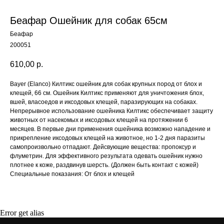
Беафар Ошейник для собак 65см
Беафар
200051
610,00
р.
Bayer (Elanco) Килтикс ошейник для собак крупных пород от блох и
клещей, 66 см. Ошейник Килтикс применяют для уничтожения блох,
вшей, власоедов и иксодовых клещей, паразирующих на собаках.
Непрерывное использование ошейника Килтикс обеспечивает защиту
животных от насекомых и иксодовых клещей на протяжении 6
месяцев. В первые дни применения ошейника возможно нападение и
прикрепление иксодовых клещей на животное, но 1-2 дня паразиты
Content Oriented Web
самопроизвольно отпадают. Дейсвующие вещества: пропоксур и
Контакты
ARCHIBALD-SHOP.RU
флуметрин. Для эффективного результата одевать ошейник нужно
Make great presentations, longreads, and landing pages, as well as photo
плотнее к коже, раздвинув шерсть. (Должен быть контакт с кожей)
ARCHIBALD-SALON.RU
+7 495 410-
stories, blogs, lookbooks, and all other kinds of content oriented projects.
Специальные показания: От блох и клещей
info@archiba
ООО "АРЧИБАЛЬД"
г. Москва
ИНН 7708822868
пр. Вернадс
Error get alias
2023 © ARCHIBALD-SHOP — интернет-магазин для