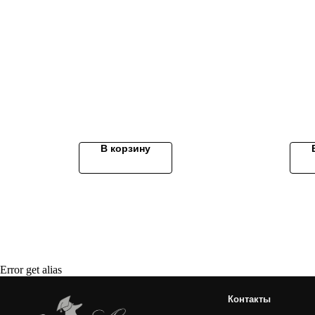
 №К35Т I
Make great presentations, longreads, a
В корзину
Контакты
+7 495 410-02-24
info@archibald-shop.ru
г. Москва
пр. Вернадского 27к1
ARCHIBALD-SHOP.RU
Error get alias
ARCHIBALD-SALON.RU
г. Москва
ул. Усиевича 17
ООО "АРЧИБАЛЬД"