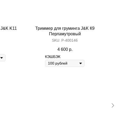
 J&K K11
Триммер для груминга J&K К9
Тр
Перламутровый
SKU:
Р-400146
4 600
р.
КЭШБЭК