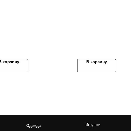
Content Oriented Web
nd landing pages, as well as photo stories, blogs, lookbooks, and all ot
В корзину
В корзину
Игрушки
Ножницы
Одежда
Ошейники и поводки
Прямые
Комбинезоны
Домики и лежанки
Финишны
Пальто и пуховики
Переноски
Филирово
Дождевики
Косметика и уход
Изогнуты
Жилетки
Наборы
Куртки
Платья