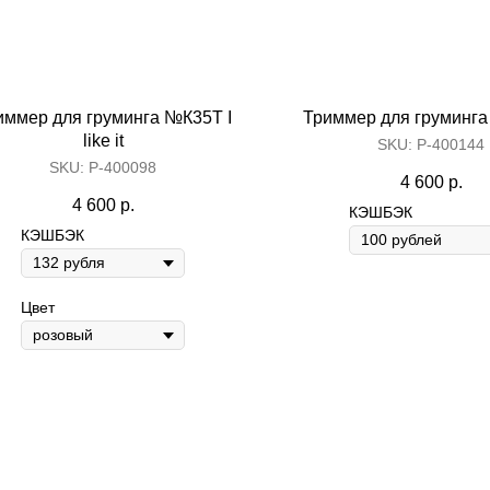
иммер для груминга №К35Т I
Триммер для груминга
like it
SKU:
Р-400144
SKU:
Р-400098
4 600
р.
4 600
р.
КЭШБЭК
КЭШБЭК
Цвет