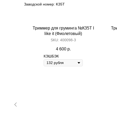
Заводской номер: K35T
Триммер для груминга №К35Т I
Тр
like it (Фиолетовый)
SKU:
400098-3
4 600
р.
КЭШБЭК