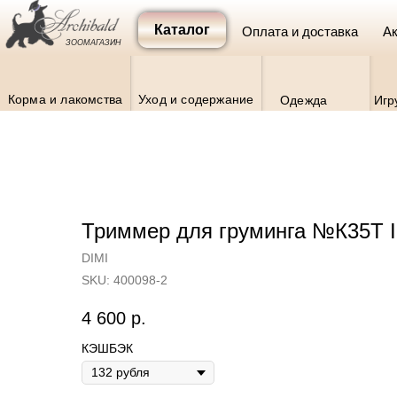
Каталог
Оплата и доставка
Ак
ЗООМАГАЗИН
Корма и лакомства
Уход и содержание
Одежда
Игр
Триммер для груминга №К35Т I l
DIMI
SKU:
400098-2
4 600
р.
КЭШБЭК