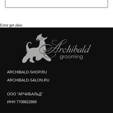
Гигиеническая стрижка интимных зон и хвоста
Гигиеническая обработка ушей и глаз
Любая стрижка по вашему желанию
Услуги можно получить в любом зоосалоне
Error get alias
Арчибальд по адресам:
м. Аэропорт,
ул. Усиевича 17
м. пр. Вернадского,
пр. Вернадского 27/1
Груминг выполняется опытными стажерами
Академии Груминга Арчибальд, и может занять на
50% больше обычного времени, но
РЕЗУЛЬТАТ НЕ БУДЕТ ОТЛИЧАТЬСЯ
ОТ РАБОТЫ ПРОФ. ГРУМЕРА
Отзывы наших клиентов-
моделей о груминге