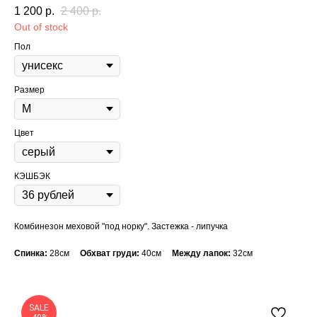
1 200
р.
2 400
р.
Out of stock
Пол
Размер
Цвет
КЭШБЭК
Комбинезон меховой "под норку". Застежка - липучка
Спинка:
28см
Обхват груди:
40см
Между лапок:
32см
SALE