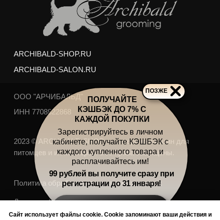
м. Аэропорт,
ул. Усиевича 17
м. пр. Вернадского,
пр. Вернадского 27/1
Груминг выполняется опытными стажерами
Академии Груминга Арчибальд, и может занять на
50% больше обычного времени, но
РЕЗУЛЬТАТ НЕ БУДЕТ ОТЛИЧАТЬСЯ
ОТ РАБОТЫ ПРОФ. ГРУМЕРА
ПОЗЖЕ
Отзывы наших клиентов-
ПОЛУЧАЙТЕ
моделей о груминге
КЭШБЭК ДО 7% С
КАЖДОЙ ПОКУПКИ
Зарегистрируйтесь в личном
кабинете, получайте КЭШБЭК с
каждого купленного товара и
расплачивайтесь им!
99 рублей вы получите сразу при
регистрации до 31 января!
ЗАРЕГИСТРИРОВАТЬСЯ
Сайт использует файлы cookie. Cookie запоминают ваши действия и
По любым дополнительным вопросам обращайтесь по тел:
И ПОЛУЧАТЬ КЭШБЭК